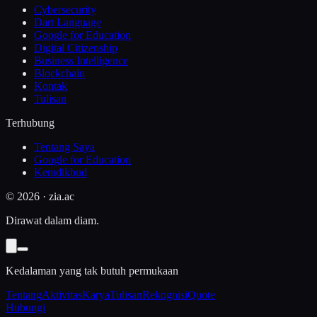
Cybersecurity
Dart Language
Google for Education
Digital Citizenship
Business Intelligence
Blockchain
Kontak
Tulisan
Terhubung
Tentang Saya
Google for Education
Kemdikbud
©
2026
· zia.ac
Dirawat dalam diam.
Kedalaman yang tak butuh permukaan
Tentang
Aktivitas
Karya
Tulisan
Rekognisi
Quote
Hubungi