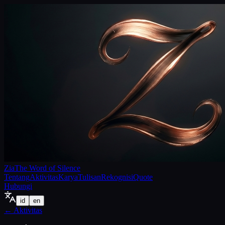
Zia
The Word of Silence
Tentang
Aktivitas
Karya
Tulisan
Rekognisi
Quote
Hubungi
id
en
←
Aktivitas