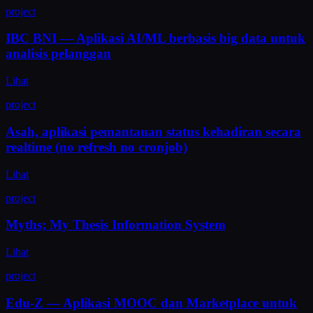
project
IBC BNI — Aplikasi AI/ML berbasis big data untuk
analisis pelanggan
Lihat
project
Asah, aplikasi pemantauan status kehadiran secara
realtime (no refresh no cronjob)
Lihat
project
Myths; My Thesis Information System
Lihat
project
Edu-Z — Aplikasi MOOC dan Marketplace untuk