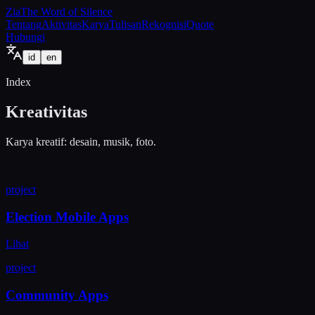
Zia
The Word of Silence
Tentang
Aktivitas
Karya
Tulisan
Rekognisi
Quote
Hubungi
id
en
Index
Kreativitas
Karya kreatif: desain, musik, foto.
project
Election Mobile Apps
Lihat
project
Community Apps