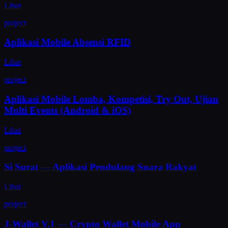
Lihat
project
Aplikasi Mobile Absensi RFID
Lihat
project
Aplikasi Mobile Lomba, Kompetisi, Try Out, Ujian
Multi Events (Android & iOS)
Lihat
project
Si Surat — Aplikasi Pendulang Suara Rakyat
Lihat
project
J-Wallet V.1 — Crypto Wallet Mobile App