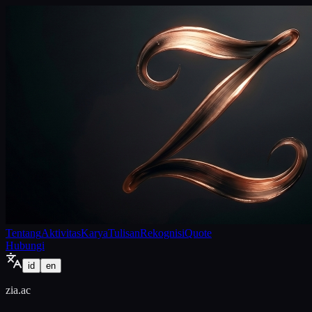
Tentang
Aktivitas
Karya
Tulisan
Rekognisi
Quote
Hubungi
id
en
zia.ac