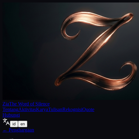
Zia
The Word of Silence
Tentang
Aktivitas
Karya
Tulisan
Rekognisi
Quote
Hubungi
id
en
←
Penghargaan