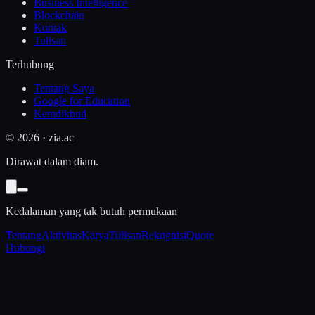
Business Intelligence
Blockchain
Kontak
Tulisan
Terhubung
Tentang Saya
Google for Education
Kemdikbud
©
2026
· zia.ac
Dirawat dalam diam.
Kedalaman yang tak butuh permukaan
Tentang
Aktivitas
Karya
Tulisan
Rekognisi
Quote
Hubungi