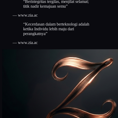
“
Berintegritas tergilas, menjilat selamat;
titik nadir kemajuan semu
”
—
www.zia.ac
“
Kecerdasan dalam berteknologi adalah
ketika Individu lebih maju dari
perangkatnya
”
—
www.zia.ac