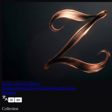
Zia
The Word of Silence
Tentang
Aktivitas
Karya
Tulisan
Rekognisi
Quote
Hubungi
id
en
Collection