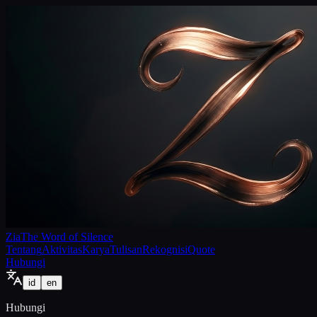
Zia
The Word of Silence
Tentang
Aktivitas
Karya
Tulisan
Rekognisi
Quote
Hubungi
id
en
Hubungi