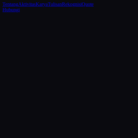
Tentang
Aktivitas
Karya
Tulisan
Rekognisi
Quote
Hubungi