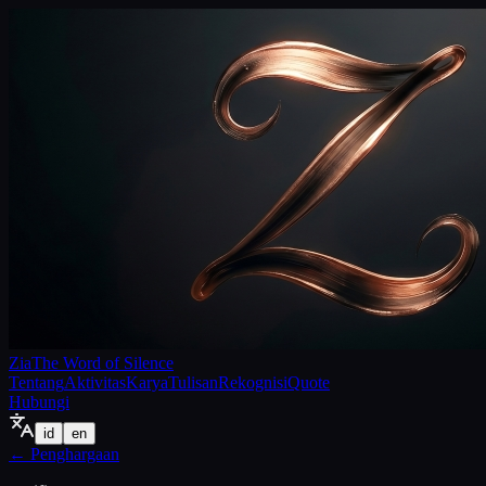
Zia
The Word of Silence
Tentang
Aktivitas
Karya
Tulisan
Rekognisi
Quote
Hubungi
id
en
←
Penghargaan