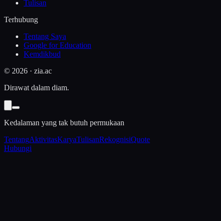
Tulisan
Terhubung
Tentang Saya
Google for Education
Kemdikbud
©
2026
· zia.ac
Dirawat dalam diam.
Kedalaman yang tak butuh permukaan
Tentang
Aktivitas
Karya
Tulisan
Rekognisi
Quote
Hubungi