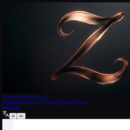
Zia
The Word of Silence
Tentang
Aktivitas
Karya
Tulisan
Rekognisi
Quote
Hubungi
id
en