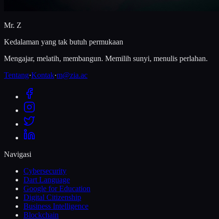
Mr. Z
Kedalaman yang tak butuh permukaan
Mengajar, melatih, membangun. Memilih sunyi, menulis perlahan.
Tentang
·
Kontak
·
m@zia.ac
Navigasi
Cybersecurity
Dart Language
Google for Education
Digital Citizenship
Business Intelligence
Blockchain