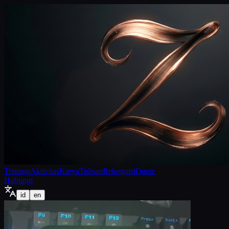
Tentang
Aktivitas
Karya
Tulisan
Rekognisi
Quote
Hubungi
id
en