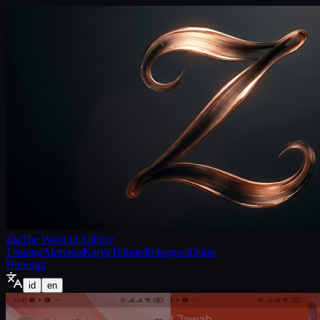
Zia
The Word of Silence
Tentang
Aktivitas
Karya
Tulisan
Rekognisi
Quote
Hubungi
id
en