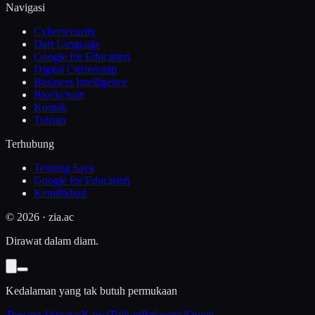
Navigasi
Cybersecurity
Dart Language
Google for Education
Digital Citizenship
Business Intelligence
Blockchain
Kontak
Tulisan
Terhubung
Tentang Saya
Google for Education
Kemdikbud
©
2026
· zia.ac
Dirawat dalam diam.
Kedalaman yang tak butuh permukaan
Tentang
Aktivitas
Karya
Tulisan
Rekognisi
Quote