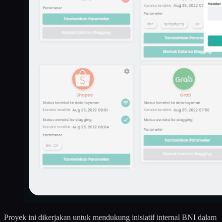
Proyek ini dikerjakan untuk mendukung inisiatif internal BNI dalam