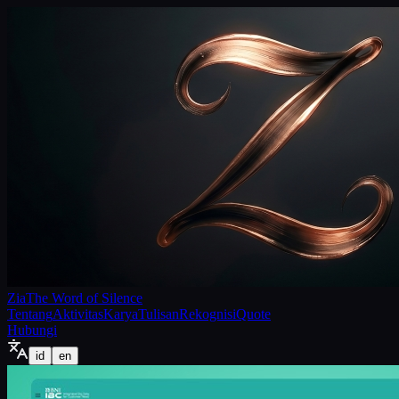
Zia
The Word of Silence
Tentang
Aktivitas
Karya
Tulisan
Rekognisi
Quote
Hubungi
id
en