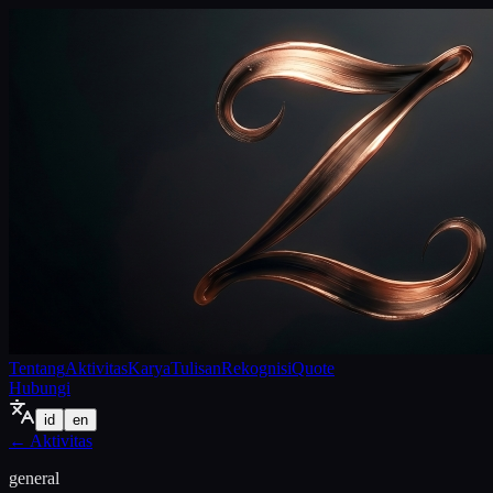
Tentang
Aktivitas
Karya
Tulisan
Rekognisi
Quote
Hubungi
id
en
←
Aktivitas
general