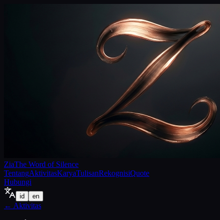
Zia
The Word of Silence
Tentang
Aktivitas
Karya
Tulisan
Rekognisi
Quote
Hubungi
id
en
←
Aktivitas