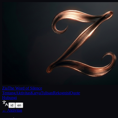
Zia
The Word of Silence
Tentang
Aktivitas
Karya
Tulisan
Rekognisi
Quote
Hubungi
id
en
←
Aktivitas