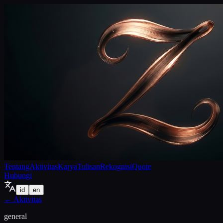
Tentang
Aktivitas
Karya
Tulisan
Rekognisi
Quote
Hubungi
id
en
←
Aktivitas
general