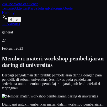
Zia
The Word of Silence
Tentang
Aktivitas
Karya
Tulisan
Rekognisi
Quote
Hubungi
id
en
←
Aktivitas
general
27
Februari 2023
Memberi materi workshop pembelajaran
daring di universitas
Berbagi pengalaman dan praktik pembelajaran daring dengan para
pendidik di sebuah universitas. Sesi fokus pada pendekatan
sederhana untuk membuat pembelajaran jarak jauh lebih efektif dan
terjangkau.
Diundang untuk memberikan materi dalam workshop pembelajaran