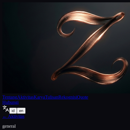
Tentang
Aktivitas
Karya
Tulisan
Rekognisi
Quote
Hubungi
id
en
←
Aktivitas
general