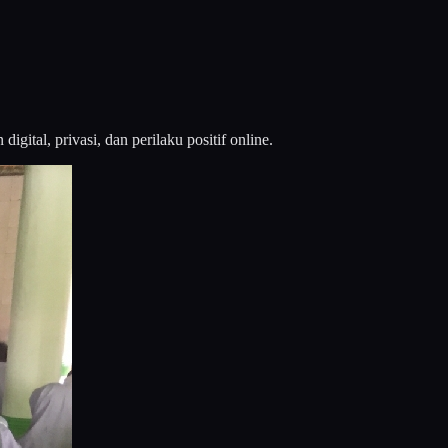
ital, privasi, dan perilaku positif online.