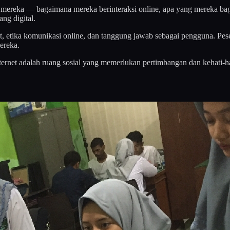
 mereka — bagaimana mereka berinteraksi online, apa yang mereka bag
ng digital.
, etika komunikasi online, dan tanggung jawab sebagai pengguna. Peser
ereka.
et adalah ruang sosial yang memerlukan pertimbangan dan kehati-hati