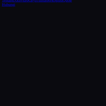
Tentang
Aktivitas
Karya
Tulisan
Rekognisi
Quote
Hubungi