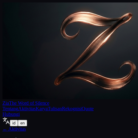
Zia
The Word of Silence
Tentang
Aktivitas
Karya
Tulisan
Rekognisi
Quote
Hubungi
id
en
←
Aktivitas