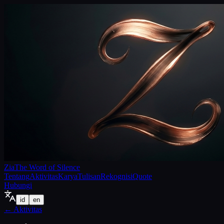
Zia
The Word of Silence
Tentang
Aktivitas
Karya
Tulisan
Rekognisi
Quote
Hubungi
id
en
←
Aktivitas