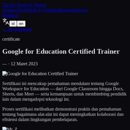
Zia
The Word of Silence
Tentang
Aktivitas
Karya
Tulisan
Rekognisi
Quote
Hubungi
id
en
←
Penghargaan
certificate
Google for Education Certified Trainer
— · 12 Maret 2023
Sertifikasi ini mencakup pemahaman mendalam tentang Google
Workspace for Education — dari Google Classroom hingga Docs,
Sheets, dan Meet — serta kemampuan untuk membimbing pendidik
lain dalam mengadopsi teknologi ini.
Proses sertifikasi melibatkan demonstrasi praktis dan pemahaman
tentang bagaimana alat-alat ini dapat meningkatkan kolaborasi dan
efisiensi dalam lingkungan pembelajaran.